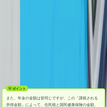
税金を減らすためには、「課税される所得金額」を減らすこ
とが重要です。 課税される所得金額とは、
「売上金額」か
ら「経費」を引いたものが「所得金額」
「所得金額」から
「所得から差し引かれる金額」を引いたものが「課税される
所得金額」
です。 その「課税される所得金額」によって税
率が大きく変わってくるため、これを減らすことが重要で
す。 ちなみに所得税の税率は
こちら
で確認できますが、例
えば 「課税される所得金額」が330万円を超えるか越えない
かで、所得税率が10％か20％か、と10％も変わってきま
す。195万円以下に抑えれば、5％です。 この差は意外と大
きいものです。
また、年金の金額は皆同じですが、この「課税される
所得金額」によって、住民税と国民健康保険の金額、