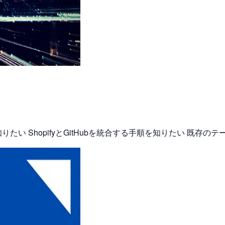
たい ShopifyとGitHubを統合する手順を知りたい 既存のテーマ